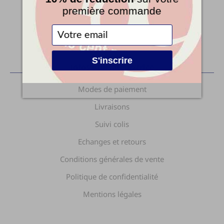
première commande
Fabrication française
S'inscrire
Infos utilisateur/trice
Modes de paiement
Livraisons
Suivi colis
Echanges et retours
Conditions générales de vente
Politique de confidentialité
Mentions légales