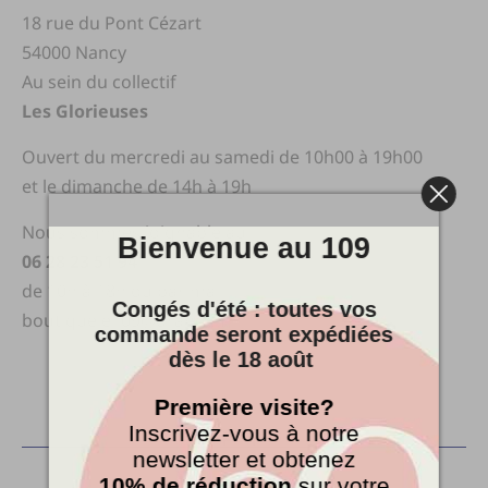
18 rue du Pont Cézart
54000 Nancy
Au sein du collectif
Les Glorieuses
Ouvert du mercredi au samedi de 10h00 à 19h00
et le dimanche de 14h à 19h
Nous sommes joignable au
Bienvenue au 109
06 28 23 51 94
de 10h à 18h ou par mail
Congés d'été : toutes vos
boutiquele109@orange.fr
commande seront expédiées
dès le 18 août
Première visite?
Inscrivez-vous à notre
À propos
newsletter et obtenez
L’histoire du 109
10% de réduction
sur votre