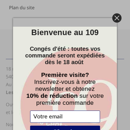
Plan du site
Bienvenue au 109
Congés d'été : toutes vos
commande seront expédiées
Le Cent9
dès le 18 août
18 rue du Pont Cézart
Première visite?
54000 Nancy
Inscrivez-vous à notre
Au sein du collectif
newsletter et obtenez
Les Glorieuses
10% de réduction
sur votre
première commande
Ouvert du mercredi au samedi de 10h00 à 19h00
et le dimanche de 14h à 19h
Nous sommes joignable au