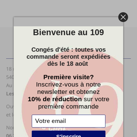
Bienvenue au 109
Congés d'été : toutes vos
Le Cent9
commande seront expédiées
dès le 18 août
18 rue du Pont Cézart
Première visite?
54000 Nancy
Inscrivez-vous à notre
Au sein du collectif
newsletter et obtenez
Les Glorieuses
10% de réduction
sur votre
première commande
Ouvert du mercredi au samedi de 10h00 à 19h00
et le dimanche de 14h à 19h
Nous sommes joignable au
06 28 23 51 94
S'inscrire