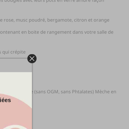
ces bougies avec leurs pots en verre ambré façon
de rose, musc poudré, bergamote, citron et orange
 contenant en boite de rangement dans votre salle de
s qui crépite
éco-responsable (sans OGM, sans Phtalates) Mèche en
iées