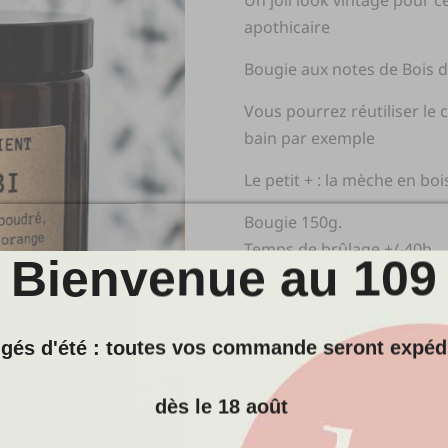
Un joli look vintage pour 
apothicaire
Bougie aux notes de Bois 
Vous pourrez réutiliser le
bain par exemple
Le petit + : la mèche en boi
Bougie 150g.
Temps de brûlage +/-40h
Bienvenue au 109
h=55mm, d=70mm
Composition Cire de soja 
bois naturelle
gés d'été : toutes vos commande seront expéd
Fabriquée en Bretagne
dès le 18 août