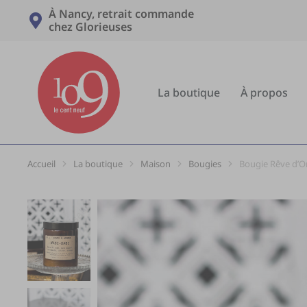
À Nancy, retrait commande
chez Glorieuses
La boutique
À propos
Accueil
La boutique
Maison
Bougies
Bougie Rêve d’Or
Vous êtes ici :