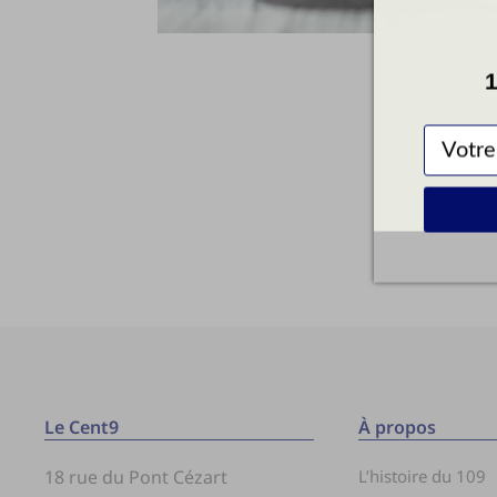
1
Le Cent9
À propos
18 rue du Pont Cézart
L’histoire du 109