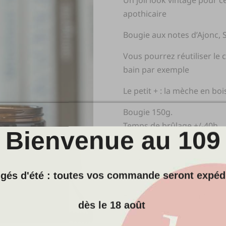
Un joli look vintage pour 
apothicaire
Bougie aux notes d’Ajonc, S
Vous pourrez réutiliser le
bain par exemple
Le petit + : la mèche en boi
Bougie 150g.
Temps de brûlage +/-40h
Bienvenue au 109
h=55mm, d=70mm
Composition Cire de soja 
bois naturelle
gés d'été : toutes vos commande seront expéd
Fabriquée en Bretagne
dès le 18 août