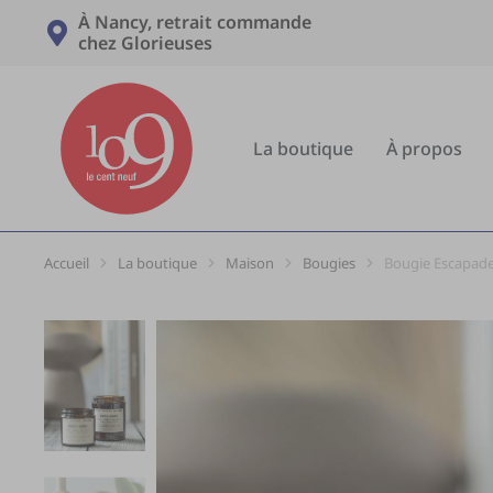
À Nancy, retrait commande
chez Glorieuses
La boutique
À propos
Accueil
La boutique
Maison
Bougies
Bougie Escapade
Vous êtes ici :