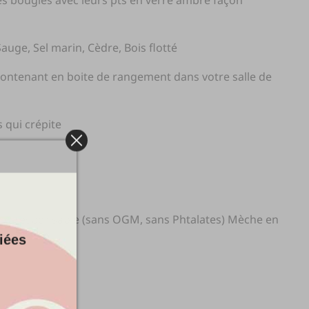
ces bougies avec leurs pts en verre ambré façon
auge, Sel marin, Cèdre, Bois flotté
 contenant en boite de rangement dans votre salle de
s qui crépite
éco-responsable (sans OGM, sans Phtalates) Mèche en
iées