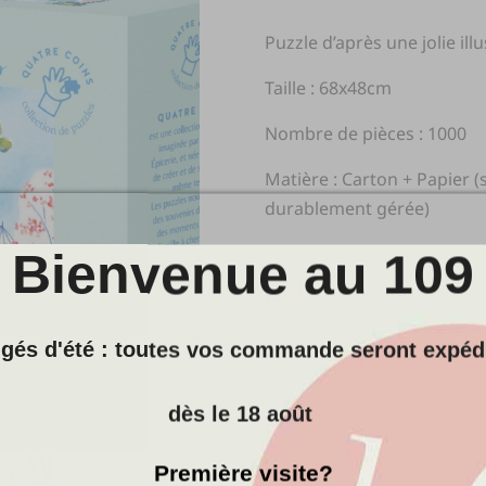
Puzzle d’après une jolie il
Taille : 68x48cm
Nombre de pièces : 1000
Matière : Carton + Papier (
durablement gérée)
Bienvenue au 109
Rupture de stock
gés d'été : toutes vos commande seront expéd
dès le 18 août
Première visite?