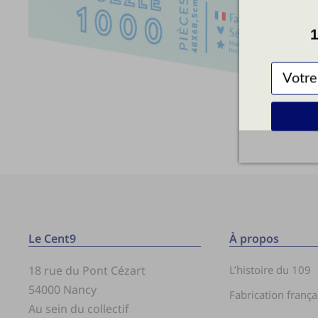
1
Le Cent9
À propos
18 rue du Pont Cézart
L’histoire du 109
54000 Nancy
Fabrication frança
Au sein du collectif