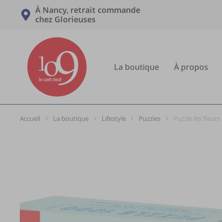
À Nancy, retrait commande
chez Glorieuses
La boutique
À propos
Accueil
La boutique
Lifestyle
Puzzles
Puzzle les fleur
Vous êtes ici :