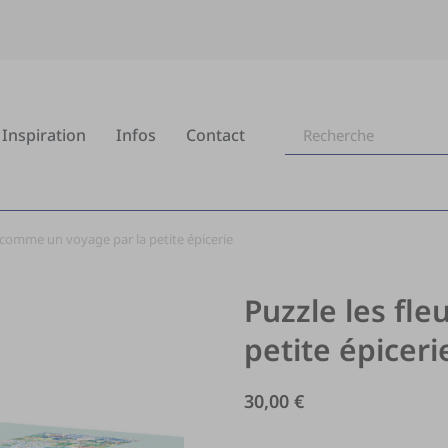
Inspiration
Infos
Contact
s comme un voyage par la petite épicerie
Puzzle les fl
petite épiceri
30,00
€