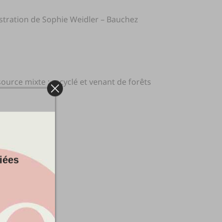
lustration de Sophie Weidler – Bauchez
source mixte : recyclé et venant de forêts
iées