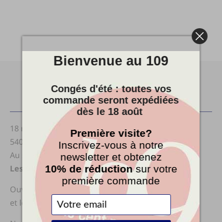
Bienvenue au 109
Congés d'été : toutes vos
commande seront expédiées
Le Cent9
dès le 18 août
18 rue du Pont Cézart
Première visite?
54000 Nancy
Inscrivez-vous à notre
Au sein du collectif
newsletter et obtenez
10% de réduction
sur votre
Les Glorieuses
première commande
Ouvert du mercredi au samedi de 10h00 à 19h00
et le dimanche de 14h à 19h