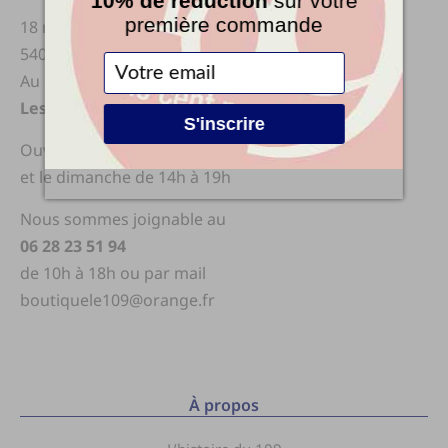
10% de réduction
sur votre
première commande
18 rue du Pont Cézart
54000 Nancy
Au sein du collectif
Les Glorieuses
S'inscrire
Ouvert du mercredi au samedi de 10h00 à 19h00
et le dimanche de 14h à 19h
Nous sommes joignable au
06 28 23 51 94
de 10h à 18h ou par mail
boutiquele109@orange.fr
À propos